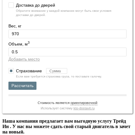
Доставка до дверей
Обратите внимание у каждой компании могут быть свои условия
доставки до дверей.
Вес, кг
3
Объем, м
Добавить место
Страхование
Если вам требуется страховка груза, то поставьте галочку.
Рассчитать
Стоимость является
ориентировочной
Использует систему
kto-dostavit.ru
Наша компания предлагает вам выгодную услугу Трейд
Ин . У нас вы можете сдать свой старый двигатель в зачет
на новый.