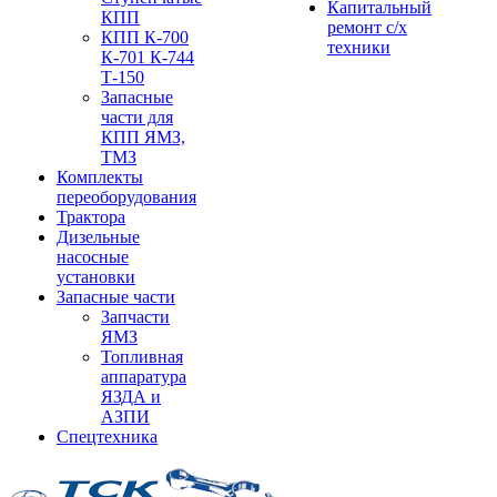
Капитальный
КПП
ремонт с/х
КПП К-700
техники
К-701 К-744
Т-150
Запасные
части для
КПП ЯМЗ,
ТМЗ
Комплекты
переоборудования
Трактора
Дизельные
насосные
установки
Запасные части
Запчасти
ЯМЗ
Топливная
аппаратура
ЯЗДА и
АЗПИ
Спецтехника