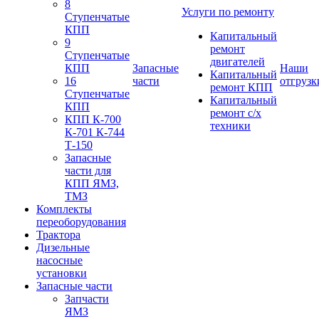
8
Услуги по ремонту
Ступенчатые
КПП
Капитальный
9
ремонт
Ступенчатые
двигателей
КПП
Запасные
Наши
Капитальный
16
части
отгрузк
ремонт КПП
Ступенчатые
Капитальный
КПП
ремонт с/х
КПП К-700
техники
К-701 К-744
Т-150
Запасные
части для
КПП ЯМЗ,
ТМЗ
Комплекты
переоборудования
Трактора
Дизельные
насосные
установки
Запасные части
Запчасти
ЯМЗ