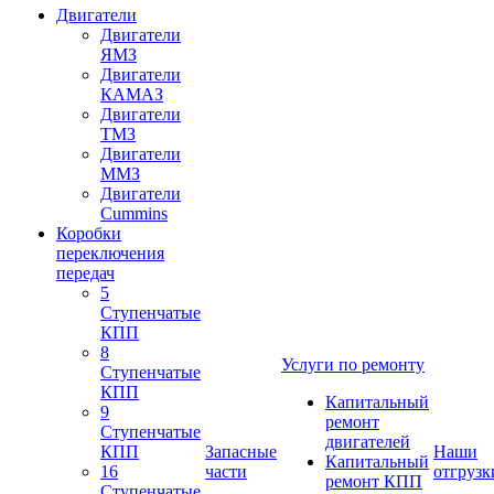
Двигатели
Двигатели
ЯМЗ
Двигатели
КАМАЗ
Двигатели
ТМЗ
Двигатели
ММЗ
Двигатели
Cummins
Коробки
переключения
передач
5
Ступенчатые
КПП
8
Услуги по ремонту
Ступенчатые
КПП
Капитальный
9
ремонт
Ступенчатые
двигателей
КПП
Запасные
Наши
Капитальный
16
части
отгрузк
ремонт КПП
Ступенчатые