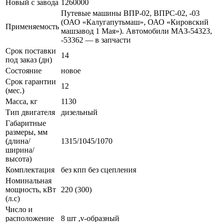
Новый с завода
1260000
Путевые машины ВПР-02, ВПРС-02, -03
(ОАО «Калугапутьмаш», ОАО «Кировский
Применяемость
машзавод 1 Мая»). Автомобили МАЗ-54323,
-53362 — в запчасти
Срок поставки
14
под заказ (дн)
Состояние
новое
Срок гарантии
12
(мес.)
Масса, кг
1130
Тип двигателя
дизельный
Габаритные
размеры, мм
(длина/
1315/1045/1070
ширина/
высота)
Комплектация
без кпп без сцепления
Номинальная
мощность, кВт
220 (300)
(л.с)
Число и
расположение
8 шт ,v-образный