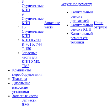
8
Услуги по ремонту
Ступенчатые
КПП
Капитальный
9
ремонт
Ступенчатые
двигателей
КПП
Запасные
Наши
Капитальный
16
части
отгрузк
ремонт КПП
Ступенчатые
Капитальный
КПП
ремонт с/х
КПП К-700
техники
К-701 К-744
Т-150
Запасные
части для
КПП ЯМЗ,
ТМЗ
Комплекты
переоборудования
Трактора
Дизельные
насосные
установки
Запасные части
Запчасти
ЯМЗ