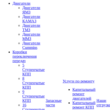
Двигатели
Двигатели
ЯМЗ
Двигатели
КАМАЗ
Двигатели
ТМЗ
Двигатели
ММЗ
Двигатели
Cummins
Коробки
переключения
передач
5
Ступенчатые
КПП
8
Услуги по ремонту
Ступенчатые
КПП
Капитальный
9
ремонт
Ступенчатые
двигателей
КПП
Запасные
Наши
Капитальный
16
части
отгрузк
ремонт КПП
Ступенчатые