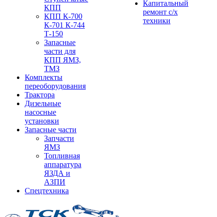
Капитальный
КПП
ремонт с/х
КПП К-700
техники
К-701 К-744
Т-150
Запасные
части для
КПП ЯМЗ,
ТМЗ
Комплекты
переоборудования
Трактора
Дизельные
насосные
установки
Запасные части
Запчасти
ЯМЗ
Топливная
аппаратура
ЯЗДА и
АЗПИ
Спецтехника