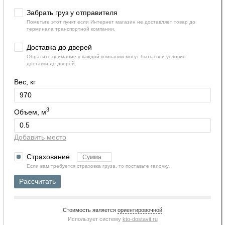
Забрать груз у отправителя
Пометьте этот пункт если Интернет магазин не доставляет товар до
терминала транспортной компании.
Доставка до дверей
Обратите внимание у каждой компании могут быть свои условия
доставки до дверей.
Вес, кг
3
Объем, м
Добавить место
Страхование
Если вам требуется страховка груза, то поставьте галочку.
Рассчитать
Стоимость является
ориентировочной
Использует систему
kto-dostavit.ru