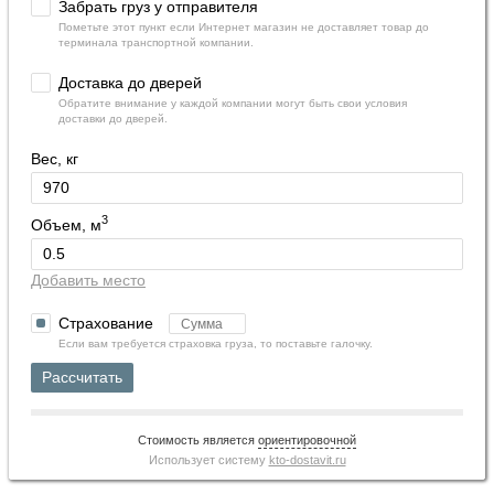
Забрать груз у отправителя
Пометьте этот пункт если Интернет магазин не доставляет товар до
терминала транспортной компании.
Доставка до дверей
Обратите внимание у каждой компании могут быть свои условия
доставки до дверей.
Вес, кг
3
Объем, м
Добавить место
Страхование
Если вам требуется страховка груза, то поставьте галочку.
Рассчитать
Стоимость является
ориентировочной
Использует систему
kto-dostavit.ru