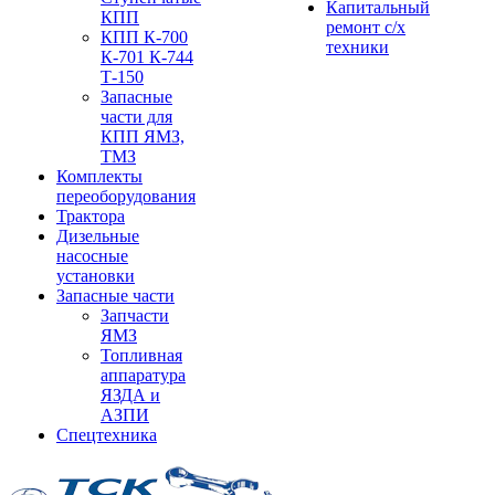
Капитальный
КПП
ремонт с/х
КПП К-700
техники
К-701 К-744
Т-150
Запасные
части для
КПП ЯМЗ,
ТМЗ
Комплекты
переоборудования
Трактора
Дизельные
насосные
установки
Запасные части
Запчасти
ЯМЗ
Топливная
аппаратура
ЯЗДА и
АЗПИ
Спецтехника