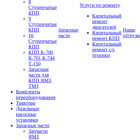
8
Услуги по ремонту
Ступенчатые
КПП
Капитальный
9
ремонт
Ступенчатые
двигателей
КПП
Запасные
Наши
Капитальный
16
части
отгрузк
ремонт КПП
Ступенчатые
Капитальный
КПП
ремонт с/х
КПП К-700
техники
К-701 К-744
Т-150
Запасные
части для
КПП ЯМЗ,
ТМЗ
Комплекты
переоборудования
Трактора
Дизельные
насосные
установки
Запасные части
Запчасти
ЯМЗ