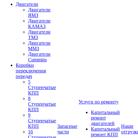
Двигатели
Двигатели
ЯМЗ
Двигатели
КАМАЗ
Двигатели
ТМЗ
Двигатели
ММЗ
Двигатели
Cummins
Коробки
переключения
передач
5
Ступенчатые
КПП
8
Услуги по ремонту
Ступенчатые
КПП
Капитальный
9
ремонт
Ступенчатые
двигателей
КПП
Запасные
Наши
Капитальный
16
части
отгрузк
ремонт КПП
Ступенчатые