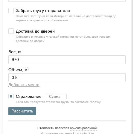
Забрать груз у отправителя
Пометьте этот пункт если Интернет магазин не доставляет товар до
терминала транспортной компании.
Доставка до дверей
Обратите внимание у каждой компании могут быть свои условия
доставки до дверей.
Вес, кг
3
Объем, м
Добавить место
Страхование
Если вам требуется страховка груза, то поставьте галочку.
Рассчитать
Стоимость является
ориентировочной
Использует систему
kto-dostavit.ru