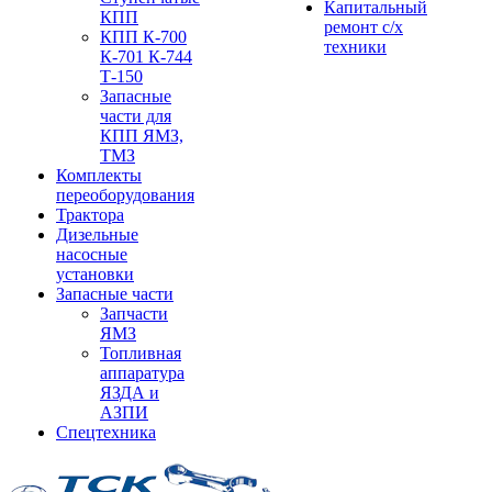
Капитальный
КПП
ремонт с/х
КПП К-700
техники
К-701 К-744
Т-150
Запасные
части для
КПП ЯМЗ,
ТМЗ
Комплекты
переоборудования
Трактора
Дизельные
насосные
установки
Запасные части
Запчасти
ЯМЗ
Топливная
аппаратура
ЯЗДА и
АЗПИ
Спецтехника