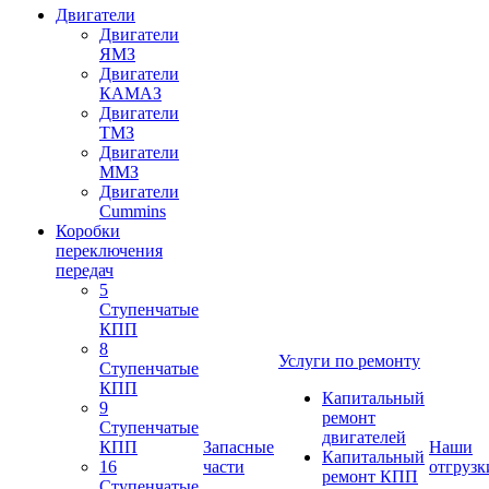
Двигатели
Двигатели
ЯМЗ
Двигатели
КАМАЗ
Двигатели
ТМЗ
Двигатели
ММЗ
Двигатели
Cummins
Коробки
переключения
передач
5
Ступенчатые
КПП
8
Услуги по ремонту
Ступенчатые
КПП
Капитальный
9
ремонт
Ступенчатые
двигателей
КПП
Запасные
Наши
Капитальный
16
части
отгрузк
ремонт КПП
Ступенчатые