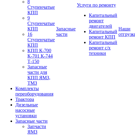
8
Услуги по ремонту
Ступенчатые
КПП
Капитальный
9
ремонт
Ступенчатые
двигателей
КПП
Запасные
Наши
Капитальный
16
части
отгрузк
ремонт КПП
Ступенчатые
Капитальный
КПП
ремонт с/х
КПП К-700
техники
К-701 К-744
Т-150
Запасные
части для
КПП ЯМЗ,
ТМЗ
Комплекты
переоборудования
Трактора
Дизельные
насосные
установки
Запасные части
Запчасти
ЯМЗ