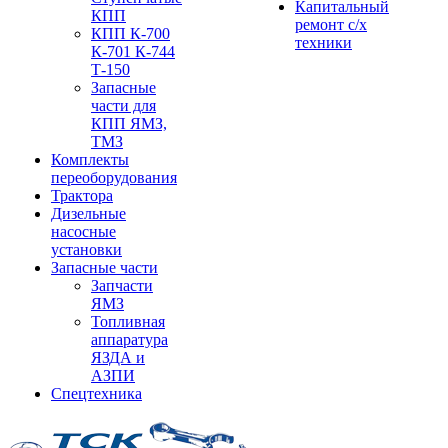
Капитальный
КПП
ремонт с/х
КПП К-700
техники
К-701 К-744
Т-150
Запасные
части для
КПП ЯМЗ,
ТМЗ
Комплекты
переоборудования
Трактора
Дизельные
насосные
установки
Запасные части
Запчасти
ЯМЗ
Топливная
аппаратура
ЯЗДА и
АЗПИ
Спецтехника