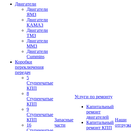
Двигатели
Двигатели
ЯМЗ
Двигатели
КАМАЗ
Двигатели
ТМЗ
Двигатели
ММЗ
Двигатели
Cummins
Коробки
переключения
передач
5
Ступенчатые
КПП
8
Услуги по ремонту
Ступенчатые
КПП
Капитальный
9
ремонт
Ступенчатые
двигателей
КПП
Запасные
Наши
Капитальный
16
части
отгрузк
ремонт КПП
Ступенчатые