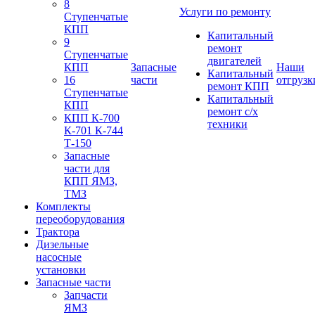
8
Услуги по ремонту
Ступенчатые
КПП
Капитальный
9
ремонт
Ступенчатые
двигателей
КПП
Запасные
Наши
Капитальный
16
части
отгрузк
ремонт КПП
Ступенчатые
Капитальный
КПП
ремонт с/х
КПП К-700
техники
К-701 К-744
Т-150
Запасные
части для
КПП ЯМЗ,
ТМЗ
Комплекты
переоборудования
Трактора
Дизельные
насосные
установки
Запасные части
Запчасти
ЯМЗ