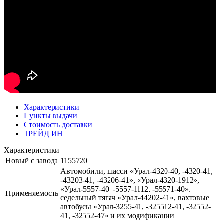
Характеристики
Пункты выдачи
Стоимость доставки
ТРЕЙД ИН
Характеристики
Новый с завода
1155720
Автомобили, шасси «Урал-4320-40, -4320-41,
-43203-41, -43206-41», «Урал-4320-1912»,
«Урал-5557-40, -5557-1112, -55571-40»,
Применяемость
седельный тягач «Урал-44202-41», вахтовые
автобусы «Урал-3255-41, -325512-41, -32552-
41, -32552-47» и их модификации