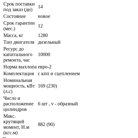
Срок поставки
14
под заказ (дн)
Состояние
новое
Срок гарантии
12
(мес.)
Масса, кг
1280
Тип двигателя
дизельный
Ресурс до
капитального
10000
ремонта, час
Норма выхлопа
евро-2
Комплектация
с кпп и сцеплением
Номинальная
мощность, кВт
169 (230)
(л.с)
Число и
расположение
6 шт , v - образный
цилиндров
Макс.
крутящий
882 (90)
момент, Н.м
(кгс.м)