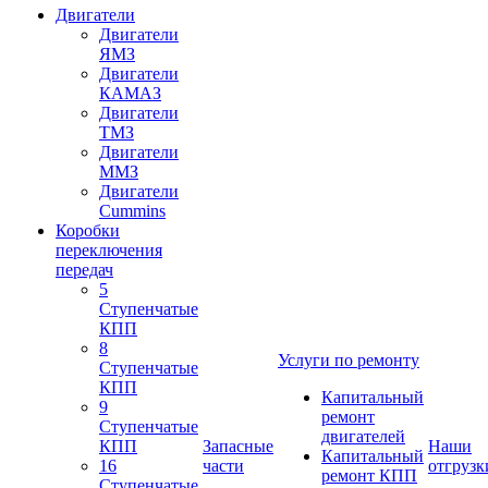
Двигатели
Двигатели
ЯМЗ
Двигатели
КАМАЗ
Двигатели
ТМЗ
Двигатели
ММЗ
Двигатели
Cummins
Коробки
переключения
передач
5
Ступенчатые
КПП
8
Услуги по ремонту
Ступенчатые
КПП
Капитальный
9
ремонт
Ступенчатые
двигателей
КПП
Запасные
Наши
Капитальный
16
части
отгрузк
ремонт КПП
Ступенчатые