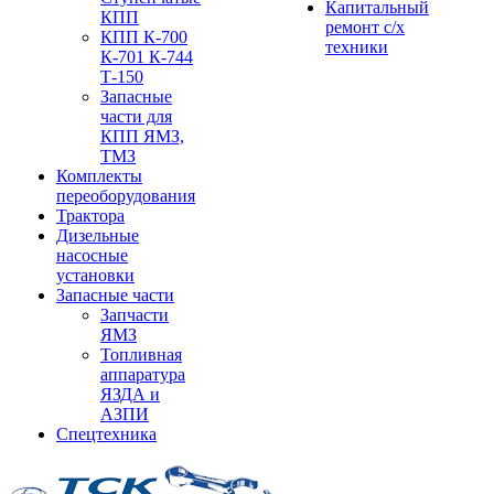
Капитальный
КПП
ремонт с/х
КПП К-700
техники
К-701 К-744
Т-150
Запасные
части для
КПП ЯМЗ,
ТМЗ
Комплекты
переоборудования
Трактора
Дизельные
насосные
установки
Запасные части
Запчасти
ЯМЗ
Топливная
аппаратура
ЯЗДА и
АЗПИ
Спецтехника