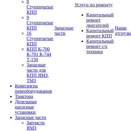
8
Услуги по ремонту
Ступенчатые
КПП
Капитальный
9
ремонт
Ступенчатые
двигателей
КПП
Запасные
Наши
Капитальный
16
части
отгрузк
ремонт КПП
Ступенчатые
Капитальный
КПП
ремонт с/х
КПП К-700
техники
К-701 К-744
Т-150
Запасные
части для
КПП ЯМЗ,
ТМЗ
Комплекты
переоборудования
Трактора
Дизельные
насосные
установки
Запасные части
Запчасти
ЯМЗ