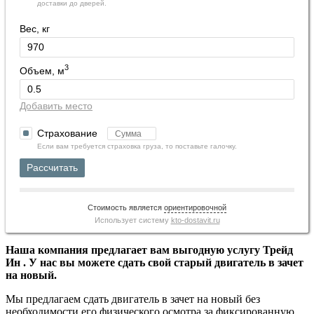
доставки до дверей.
Вес, кг
3
Объем, м
Добавить место
Страхование
Если вам требуется страховка груза, то поставьте галочку.
Рассчитать
Стоимость является
ориентировочной
Использует систему
kto-dostavit.ru
Наша компания предлагает вам выгодную услугу Трейд
Ин . У нас вы можете сдать свой старый двигатель в зачет
на новый.
Мы предлагаем сдать двигатель в зачет на новый без
необходимости его физического осмотра за фиксированную