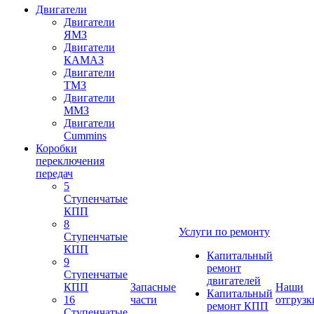
Двигатели
Двигатели
ЯМЗ
Двигатели
КАМАЗ
Двигатели
ТМЗ
Двигатели
ММЗ
Двигатели
Cummins
Коробки
переключения
передач
5
Ступенчатые
КПП
8
Услуги по ремонту
Ступенчатые
КПП
Капитальный
9
ремонт
Ступенчатые
двигателей
КПП
Запасные
Наши
Капитальный
16
части
отгрузк
ремонт КПП
Ступенчатые