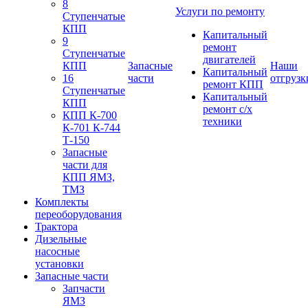
8
Услуги по ремонту
Ступенчатые
КПП
Капитальный
9
ремонт
Ступенчатые
двигателей
КПП
Запасные
Наши
Капитальный
16
части
отгрузк
ремонт КПП
Ступенчатые
Капитальный
КПП
ремонт с/х
КПП К-700
техники
К-701 К-744
Т-150
Запасные
части для
КПП ЯМЗ,
ТМЗ
Комплекты
переоборудования
Трактора
Дизельные
насосные
установки
Запасные части
Запчасти
ЯМЗ