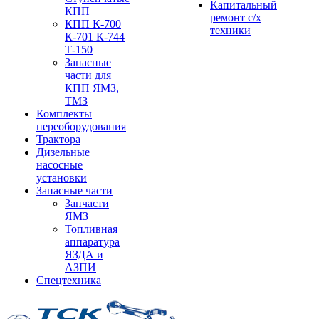
Капитальный
КПП
ремонт с/х
КПП К-700
техники
К-701 К-744
Т-150
Запасные
части для
КПП ЯМЗ,
ТМЗ
Комплекты
переоборудования
Трактора
Дизельные
насосные
установки
Запасные части
Запчасти
ЯМЗ
Топливная
аппаратура
ЯЗДА и
АЗПИ
Спецтехника