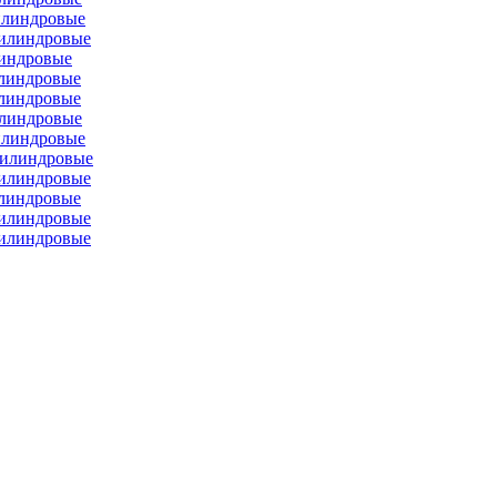
илиндровые
цилиндровые
линдровые
илиндровые
илиндровые
илиндровые
илиндровые
цилиндровые
цилиндровые
илиндровые
цилиндровые
цилиндровые