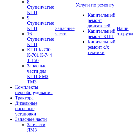
8
Услуги по ремонту
Ступенчатые
КПП
Капитальный
9
ремонт
Ступенчатые
двигателей
КПП
Запасные
Наши
Капитальный
16
части
отгрузк
ремонт КПП
Ступенчатые
Капитальный
КПП
ремонт с/х
КПП К-700
техники
К-701 К-744
Т-150
Запасные
части для
КПП ЯМЗ,
ТМЗ
Комплекты
переоборудования
Трактора
Дизельные
насосные
установки
Запасные части
Запчасти
ЯМЗ