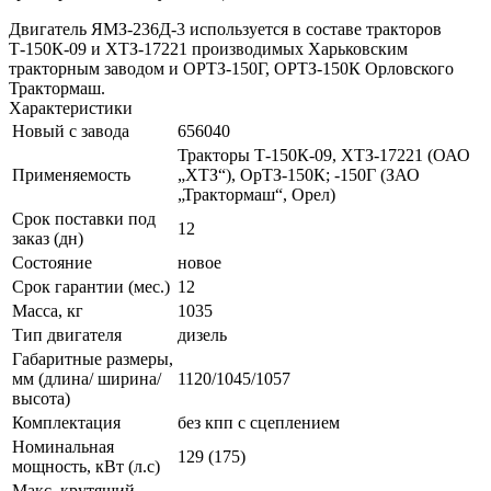
Двигатель ЯМЗ-236Д-3 используется в составе тракторов
Т-150К-09 и ХТЗ-17221 производимых Харьковским
тракторным заводом и ОРТЗ-150Г, ОРТЗ-150К Орловского
Трактормаш.
Характеристики
Новый с завода
656040
Тракторы Т-150К-09, ХТЗ-17221 (ОАО
Применяемость
„ХТЗ“), ОрТЗ-150К; -150Г (ЗАО
„Трактормаш“, Орел)
Срок поставки под
12
заказ (дн)
Состояние
новое
Срок гарантии (мес.)
12
Масса, кг
1035
Тип двигателя
дизель
Габаритные размеры,
мм (длина/ ширина/
1120/1045/1057
высота)
Комплектация
без кпп с сцеплением
Номинальная
129 (175)
мощность, кВт (л.с)
Макс. крутящий