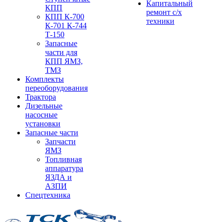
Капитальный
КПП
ремонт с/х
КПП К-700
техники
К-701 К-744
Т-150
Запасные
части для
КПП ЯМЗ,
ТМЗ
Комплекты
переоборудования
Трактора
Дизельные
насосные
установки
Запасные части
Запчасти
ЯМЗ
Топливная
аппаратура
ЯЗДА и
АЗПИ
Спецтехника