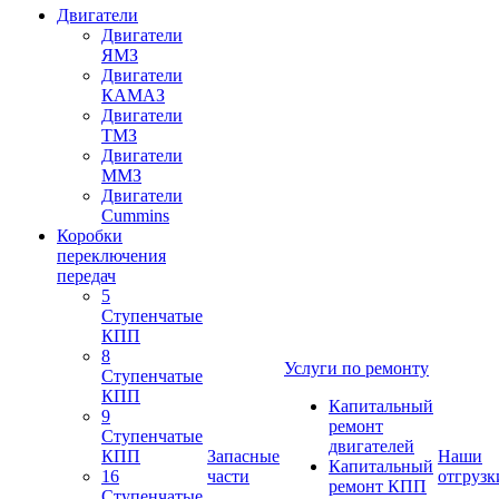
Двигатели
Двигатели
ЯМЗ
Двигатели
КАМАЗ
Двигатели
ТМЗ
Двигатели
ММЗ
Двигатели
Cummins
Коробки
переключения
передач
5
Ступенчатые
КПП
8
Услуги по ремонту
Ступенчатые
КПП
Капитальный
9
ремонт
Ступенчатые
двигателей
КПП
Запасные
Наши
Капитальный
16
части
отгрузк
ремонт КПП
Ступенчатые