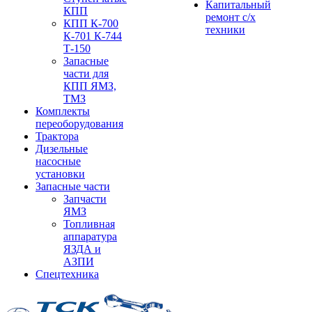
Капитальный
КПП
ремонт с/х
КПП К-700
техники
К-701 К-744
Т-150
Запасные
части для
КПП ЯМЗ,
ТМЗ
Комплекты
переоборудования
Трактора
Дизельные
насосные
установки
Запасные части
Запчасти
ЯМЗ
Топливная
аппаратура
ЯЗДА и
АЗПИ
Спецтехника