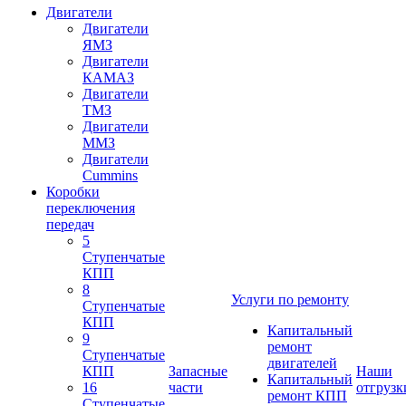
Двигатели
Двигатели
ЯМЗ
Двигатели
КАМАЗ
Двигатели
ТМЗ
Двигатели
ММЗ
Двигатели
Cummins
Коробки
переключения
передач
5
Ступенчатые
КПП
8
Услуги по ремонту
Ступенчатые
КПП
Капитальный
9
ремонт
Ступенчатые
двигателей
КПП
Запасные
Наши
Капитальный
16
части
отгрузк
ремонт КПП
Ступенчатые