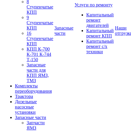
8
Услуги по ремонту
Ступенчатые
КПП
Капитальный
9
ремонт
Ступенчатые
двигателей
КПП
Запасные
Наши
Капитальный
16
части
отгрузк
ремонт КПП
Ступенчатые
Капитальный
КПП
ремонт с/х
КПП К-700
техники
К-701 К-744
Т-150
Запасные
части для
КПП ЯМЗ,
ТМЗ
Комплекты
переоборудования
Трактора
Дизельные
насосные
установки
Запасные части
Запчасти
ЯМЗ