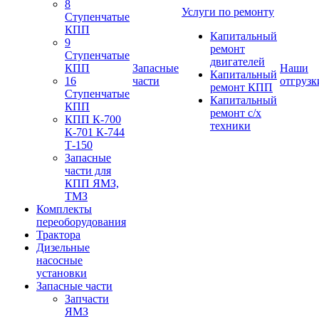
8
Услуги по ремонту
Ступенчатые
КПП
Капитальный
9
ремонт
Ступенчатые
двигателей
КПП
Запасные
Наши
Капитальный
16
части
отгрузк
ремонт КПП
Ступенчатые
Капитальный
КПП
ремонт с/х
КПП К-700
техники
К-701 К-744
Т-150
Запасные
части для
КПП ЯМЗ,
ТМЗ
Комплекты
переоборудования
Трактора
Дизельные
насосные
установки
Запасные части
Запчасти
ЯМЗ