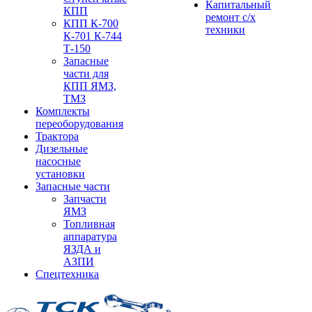
Капитальный
КПП
ремонт с/х
КПП К-700
техники
К-701 К-744
Т-150
Запасные
части для
КПП ЯМЗ,
ТМЗ
Комплекты
переоборудования
Трактора
Дизельные
насосные
установки
Запасные части
Запчасти
ЯМЗ
Топливная
аппаратура
ЯЗДА и
АЗПИ
Спецтехника