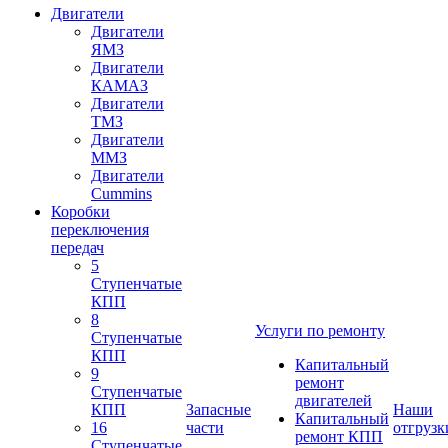
Двигатели
Двигатели
ЯМЗ
Двигатели
КАМАЗ
Двигатели
ТМЗ
Двигатели
ММЗ
Двигатели
Cummins
Коробки
переключения
передач
5
Ступенчатые
КПП
8
Услуги по ремонту
Ступенчатые
КПП
Капитальный
9
ремонт
Ступенчатые
двигателей
КПП
Запасные
Наши
Капитальный
16
части
отгрузк
ремонт КПП
Ступенчатые