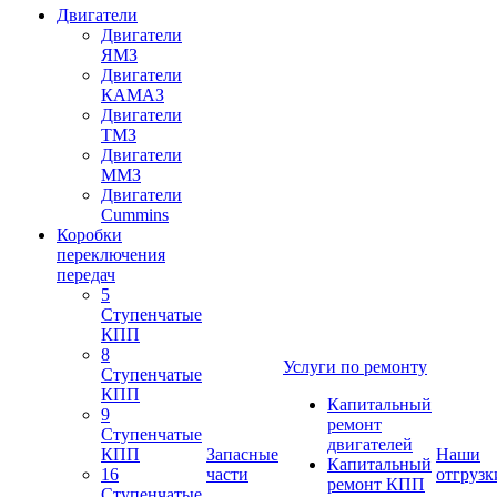
Двигатели
Двигатели
ЯМЗ
Двигатели
КАМАЗ
Двигатели
ТМЗ
Двигатели
ММЗ
Двигатели
Cummins
Коробки
переключения
передач
5
Ступенчатые
КПП
8
Услуги по ремонту
Ступенчатые
КПП
Капитальный
9
ремонт
Ступенчатые
двигателей
КПП
Запасные
Наши
Капитальный
16
части
отгрузк
ремонт КПП
Ступенчатые