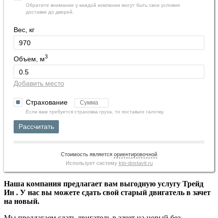
Обратите внимание у каждой компании могут быть свои условия
доставки до дверей.
Вес, кг
3
Объем, м
Добавить место
Страхование
Если вам требуется страховка груза, то поставьте галочку.
Рассчитать
Стоимость является
ориентировочной
Использует систему
kto-dostavit.ru
Наша компания предлагает вам выгодную услугу Трейд
Ин . У нас вы можете сдать свой старый двигатель в зачет
на новый.
Мы предлагаем сдать двигатель в зачет на новый без