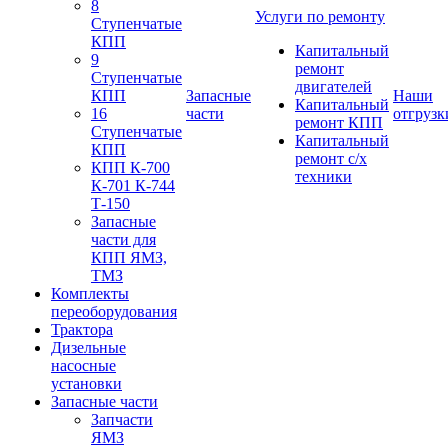
8
Услуги по ремонту
Ступенчатые
КПП
Капитальный
9
ремонт
Ступенчатые
двигателей
КПП
Запасные
Наши
Капитальный
16
части
отгрузк
ремонт КПП
Ступенчатые
Капитальный
КПП
ремонт с/х
КПП К-700
техники
К-701 К-744
Т-150
Запасные
части для
КПП ЯМЗ,
ТМЗ
Комплекты
переоборудования
Трактора
Дизельные
насосные
установки
Запасные части
Запчасти
ЯМЗ