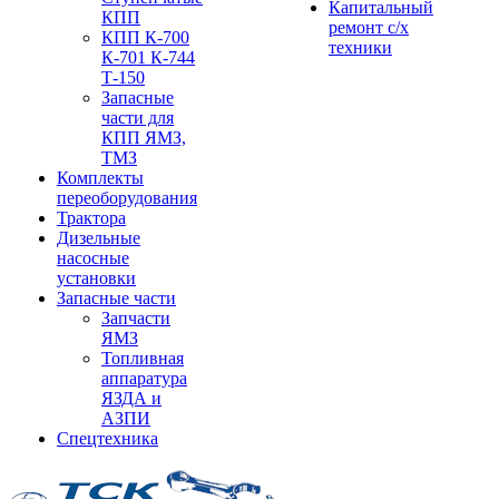
Капитальный
КПП
ремонт с/х
КПП К-700
техники
К-701 К-744
Т-150
Запасные
части для
КПП ЯМЗ,
ТМЗ
Комплекты
переоборудования
Трактора
Дизельные
насосные
установки
Запасные части
Запчасти
ЯМЗ
Топливная
аппаратура
ЯЗДА и
АЗПИ
Спецтехника