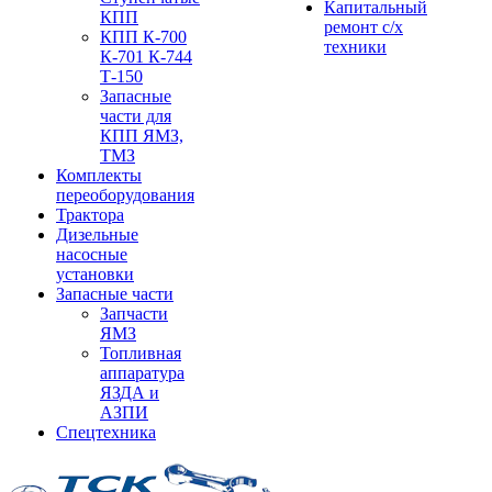
Капитальный
КПП
ремонт с/х
КПП К-700
техники
К-701 К-744
Т-150
Запасные
части для
КПП ЯМЗ,
ТМЗ
Комплекты
переоборудования
Трактора
Дизельные
насосные
установки
Запасные части
Запчасти
ЯМЗ
Топливная
аппаратура
ЯЗДА и
АЗПИ
Спецтехника