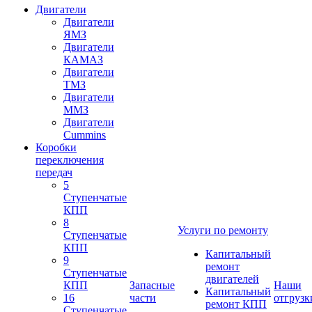
Двигатели
Двигатели
ЯМЗ
Двигатели
КАМАЗ
Двигатели
ТМЗ
Двигатели
ММЗ
Двигатели
Cummins
Коробки
переключения
передач
5
Ступенчатые
КПП
8
Услуги по ремонту
Ступенчатые
КПП
Капитальный
9
ремонт
Ступенчатые
двигателей
КПП
Запасные
Наши
Капитальный
16
части
отгрузк
ремонт КПП
Ступенчатые