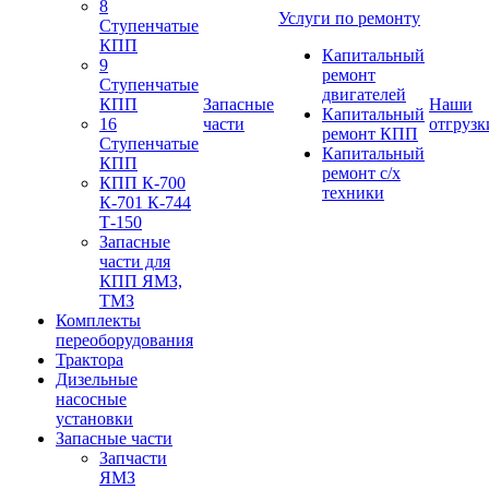
8
Услуги по ремонту
Ступенчатые
КПП
Капитальный
9
ремонт
Ступенчатые
двигателей
КПП
Запасные
Наши
Капитальный
16
части
отгрузк
ремонт КПП
Ступенчатые
Капитальный
КПП
ремонт с/х
КПП К-700
техники
К-701 К-744
Т-150
Запасные
части для
КПП ЯМЗ,
ТМЗ
Комплекты
переоборудования
Трактора
Дизельные
насосные
установки
Запасные части
Запчасти
ЯМЗ