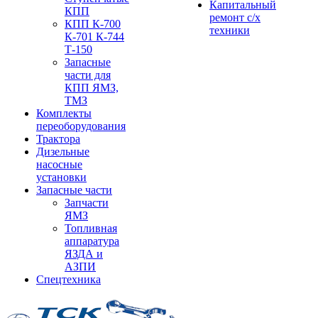
Капитальный
КПП
ремонт с/х
КПП К-700
техники
К-701 К-744
Т-150
Запасные
части для
КПП ЯМЗ,
ТМЗ
Комплекты
переоборудования
Трактора
Дизельные
насосные
установки
Запасные части
Запчасти
ЯМЗ
Топливная
аппаратура
ЯЗДА и
АЗПИ
Спецтехника