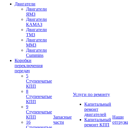
Двигатели
Двигатели
ЯМЗ
Двигатели
КАМАЗ
Двигатели
ТМЗ
Двигатели
ММЗ
Двигатели
Cummins
Коробки
переключения
передач
5
Ступенчатые
КПП
8
Услуги по ремонту
Ступенчатые
КПП
Капитальный
9
ремонт
Ступенчатые
двигателей
КПП
Запасные
Наши
Капитальный
16
части
отгрузк
ремонт КПП
Ступенчатые