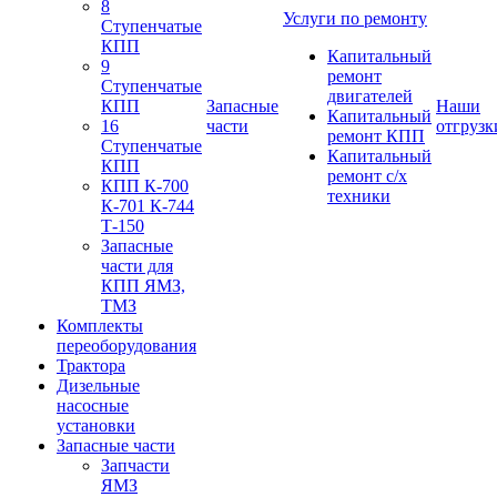
8
Услуги по ремонту
Ступенчатые
КПП
Капитальный
9
ремонт
Ступенчатые
двигателей
КПП
Запасные
Наши
Капитальный
16
части
отгрузк
ремонт КПП
Ступенчатые
Капитальный
КПП
ремонт с/х
КПП К-700
техники
К-701 К-744
Т-150
Запасные
части для
КПП ЯМЗ,
ТМЗ
Комплекты
переоборудования
Трактора
Дизельные
насосные
установки
Запасные части
Запчасти
ЯМЗ